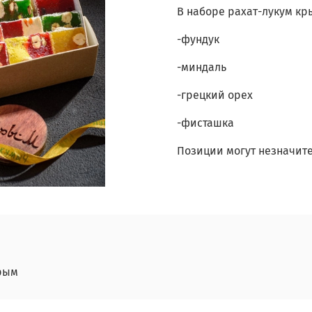
В наборе рахат-лукум к
-фундук
-миндаль
-грецкий орех
-фисташка
Позиции могут незначите
рым