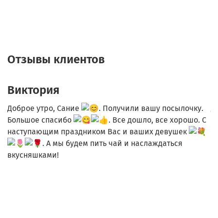
Отзывы клиентов
Виктория
".
Доброе утро, Сание
. Получили вашу посылочку.
Д
Большое спасибо
. Все дошло, все хорошо. С
р
наступающим праздником Вас и ваших девушек
с
а
. А мы будем пить чай и наслаждаться
л
вкусняшками!
к
э
о
п
н
б