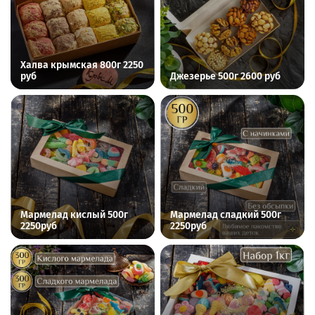
Халва крымская 800г 2250
руб
Джезерье 500г 2600 руб
Мармелад кислый 500г
Мармелад сладкий 500г
2250руб
2250руб