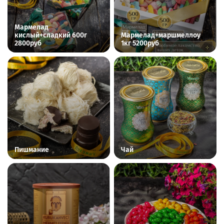
Мармелад
кислый+сладкий 600г
Мармелад+маршмеллоу
2800руб
1кг 5200руб
Пишмание
Чай